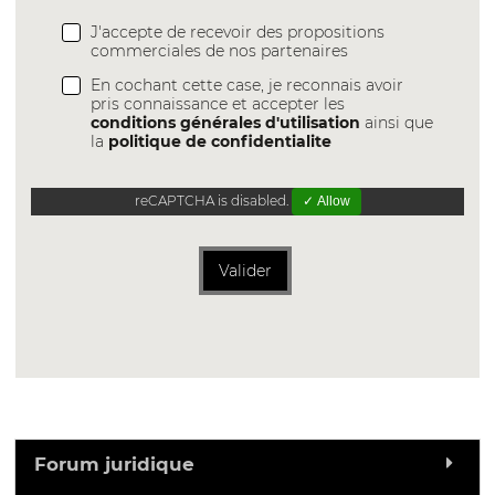
J'accepte de recevoir des propositions
commerciales de nos partenaires
En cochant cette case, je reconnais avoir
pris connaissance et accepter les
conditions générales d'utilisation
ainsi que
la
politique de confidentialite
reCAPTCHA is disabled.
✓ Allow
Valider
Forum juridique