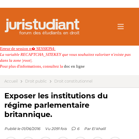
Erreur de session n� SESSION4:
La variable RECAPTCHA_SITEKEY que vous souhaitez valoriser n'existe pas
dans la zone |root|.
Pour plus d'informations, consultez la
doc en ligne
Accueil
Droit public
Droit constitutionnel
Exposer les institutions du
régime parlementaire
britannique.
Publié le 01/06/2016
Vu 2091 fois
6
Par
El khalil