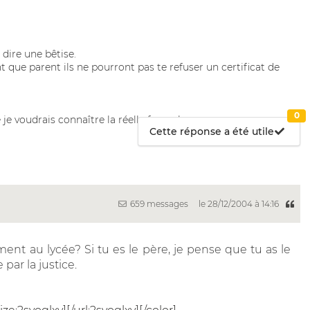
 dire une bêtise.
 que parent ils ne pourront pas te refuser un certificat de
0
e voudrais connaître la réelle formule.........
Cette réponse a été utile
659 messages
le 28/12/2004 à 14:16
nt au lycée? Si tu es le père, je pense que tu as le
 par la justice.