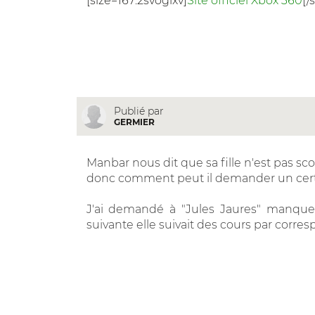
[size=167:2svoglxv]
Site officiel Xbox 360
[/
Publié par
GERMIER
Manbar nous dit que sa fille n'est pas sco
donc comment peut il demander un certif
J'ai demandé à "Jules Jaures" manque 
suivante elle suivait des cours par corre