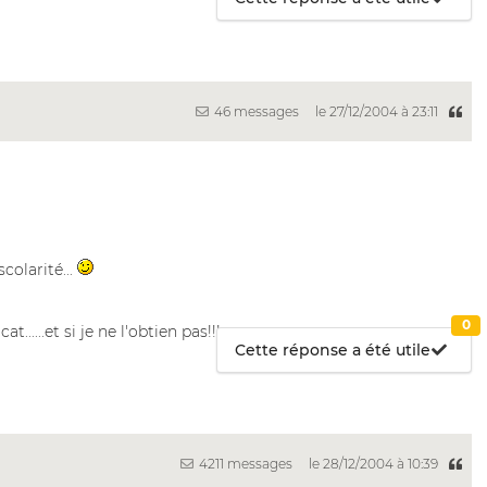
46 messages
le 27/12/2004 à 23:11
colarité...
0
....et si je ne l'obtien pas!!!
Cette réponse a été utile
4211 messages
le 28/12/2004 à 10:39