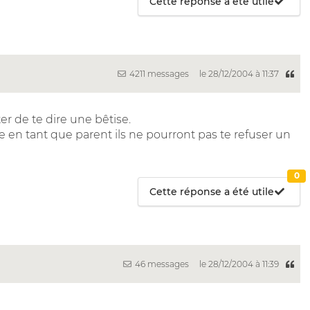
Cette réponse a été utile
4211 messages
le 28/12/2004 à 11:37
er de te dire une bêtise.
 en tant que parent ils ne pourront pas te refuser un
0
Cette réponse a été utile
46 messages
le 28/12/2004 à 11:39