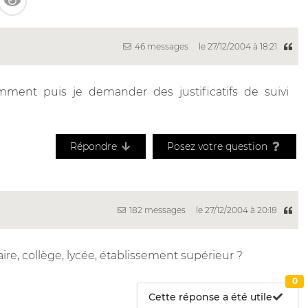
46 messages
le 27/12/2004 à 18:21
omment puis je demander des justificatifs de suivi
Répondre
Posez votre question
182 messages
le 27/12/2004 à 20:18
ire, collège, lycée, établissement supérieur ?
0
Cette réponse a été utile