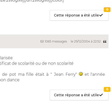
size:2svoglxv][/url:2svoglxv][/color]
0
Cette réponse a été utile
1065 messages
le 29/12/2004 à 22:52
larisée
icat de scolarité ou de non scolarité
de pot ma fille était à " Jean Ferry"
et l'année
spon dance
0
Cette réponse a été utile