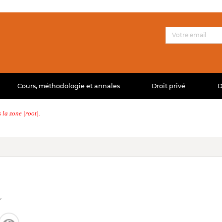
Cours, méthodologie et annales
Droit privé
D
la zone |root|.
r