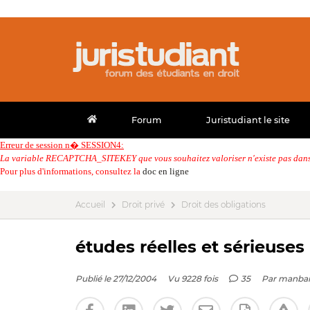
Forum
Juristudiant le site
Erreur de session n� SESSION4:
La variable RECAPTCHA_SITEKEY que vous souhaitez valoriser n'existe pas dans 
Pour plus d'informations, consultez la
doc en ligne
Accueil
Droit privé
Droit des obligations
études réelles et sérieuses
Publié le 27/12/2004
Vu 9228 fois
35
Par
manba