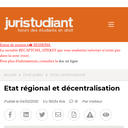
Erreur de session n� SESSION4:
La variable RECAPTCHA_SITEKEY que vous souhaitez valoriser n'existe pas
dans la zone |root|.
Pour plus d'informations, consultez la
doc en ligne
Accueil
Droit public
Droit constitutionnel
Etat régional et décentralisation
Publié le 04/02/2012
Vu 15034 fois
15
Par
Visiteur