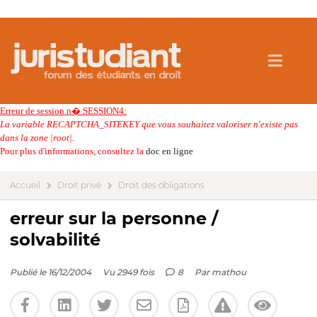
Erreur de session n� SESSION4:
La variable RECAPTCHA_SITEKEY que vous souhaitez valoriser n'existe pas
dans la zone |root|.
Pour plus d'informations, consultez la
doc en ligne
Accueil
Droit privé
Droit des obligations
erreur sur la personne /
solvabilité
Publié le 16/12/2004
Vu 2949 fois
8
Par
mathou