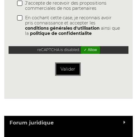
J'accepte de recevoir des propositions
commerciales de nos partenaires
En cochant cette case, je reconnais avoir
pris connaissance et accepter les
conditions générales d'utilisation
ainsi que
la
politique de confidentialite
reCAPTCHA is disabled.
✓ Allow
Valider
Forum juridique