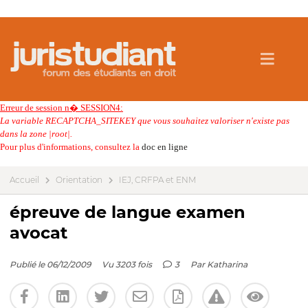
Erreur de session n� SESSION4:
La variable RECAPTCHA_SITEKEY que vous souhaitez valoriser n'existe pas
dans la zone |root|.
Pour plus d'informations, consultez la
doc en ligne
Accueil
Orientation
IEJ, CRFPA et ENM
épreuve de langue examen
avocat
Publié le 06/12/2009
Vu 3203 fois
3
Par
Katharina