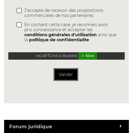
J'accepte de recevoir des propositions
commerciales de nos partenaires
En cochant cette case, je reconnais avoir
pris connaissance et accepter les
conditions générales d'utilisation
ainsi que
la
politique de confidentialite
reCAPTCHA is disabled.
✓ Allow
Valider
Forum juridique