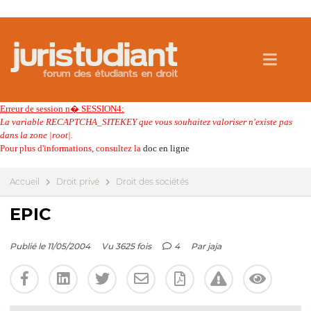
Erreur de session n� SESSION4:
La variable RECAPTCHA_SITEKEY que vous souhaitez valoriser n'existe pas
dans la zone |root|.
Pour plus d'informations, consultez la
doc en ligne
Accueil
Droit privé
Droit des sociétés
EPIC
Publié le 11/05/2004
Vu 3625 fois
4
Par
jaja