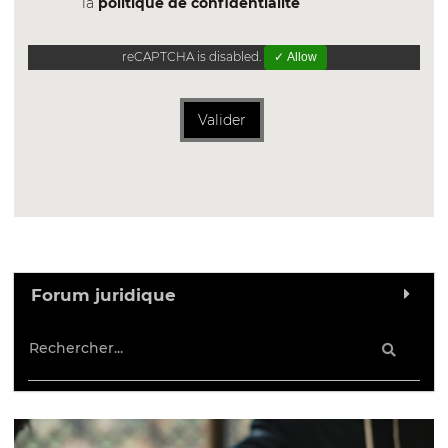
la
politique de confidentialite
reCAPTCHA is disabled.
✓ Allow
Valider
Forum juridique