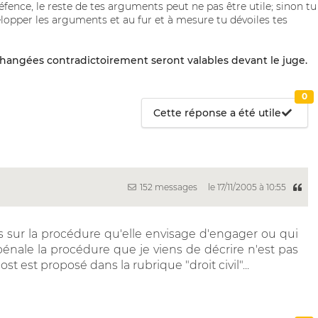
fence, le reste de tes arguments peut ne pas être utile; sinon tu
lopper les arguments et au fur et à mesure tu dévoiles tes
s échangées contradictoirement seront valables devant le juge.
0
Cette réponse a été utile
152 messages
le 17/11/2005 à 10:55
s sur la procédure qu'elle envisage d'engager ou qui
énale la procédure que je viens de décrire n'est pas
st est proposé dans la rubrique "droit civil"...