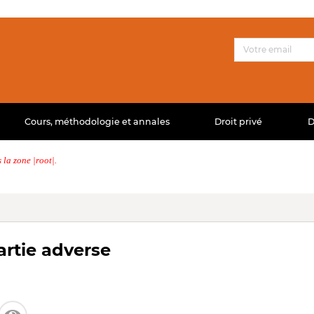
Cours, méthodologie et annales
Droit privé
D
la zone |root|.
artie adverse