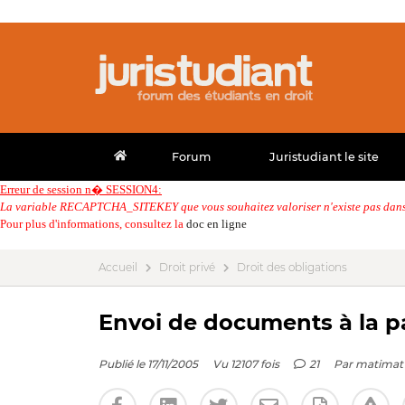
Forum
Juristudiant le site
Erreur de session n� SESSION4:
La variable RECAPTCHA_SITEKEY que vous souhaitez valoriser n'existe pas dans 
Pour plus d'informations, consultez la
doc en ligne
Accueil
Droit privé
Droit des obligations
Envoi de documents à la p
Publié le 17/11/2005
Vu 12107 fois
21
Par
matimat