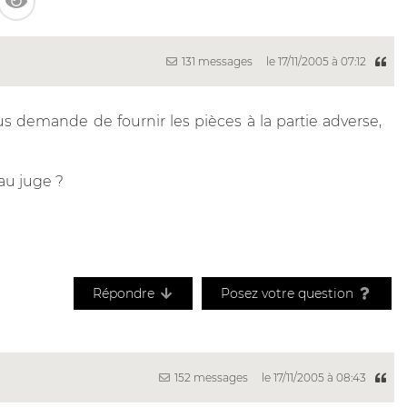
131 messages
le 17/11/2005 à 07:12
s demande de fournir les pièces à la partie adverse,
 au juge ?
Répondre
Posez votre question
152 messages
le 17/11/2005 à 08:43