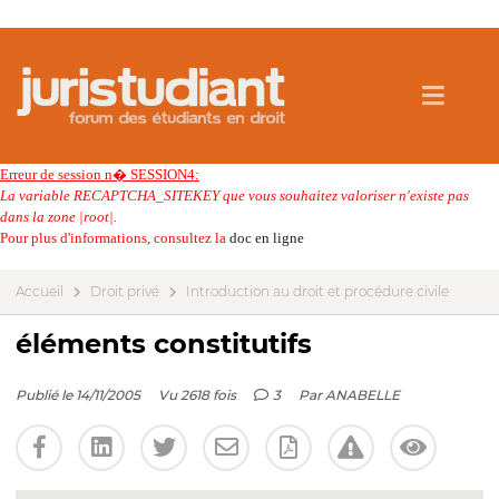
Erreur de session n� SESSION4:
La variable RECAPTCHA_SITEKEY que vous souhaitez valoriser n'existe pas
dans la zone |root|.
Pour plus d'informations, consultez la
doc en ligne
Accueil
Droit privé
Introduction au droit et procédure civile
éléments constitutifs
Publié le 14/11/2005
Vu 2618 fois
3
Par
ANABELLE