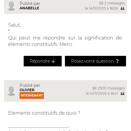
2 messages
Publié par
ANABELLE
le 14/11/2005 à 16:28
Salut,
*
Qui peut me repondre sur la signification de:
éléments constitutifs. Merci
Répondre
Posez votre question
Publié par
2500 messages
OLIVIER
le 14/11/2005 à 16:41
INTERVENANT
Elements constitutifs de quoi ?
__________________________