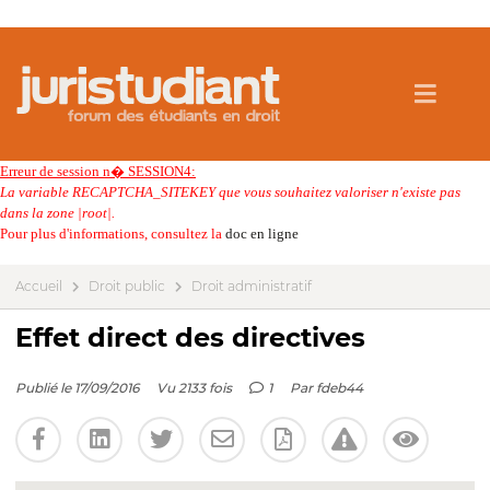
Erreur de session n� SESSION4:
La variable RECAPTCHA_SITEKEY que vous souhaitez valoriser n'existe pas
dans la zone |root|.
Pour plus d'informations, consultez la
doc en ligne
Accueil
Droit public
Droit administratif
Effet direct des directives
Publié le 17/09/2016
Vu 2133 fois
1
Par
fdeb44