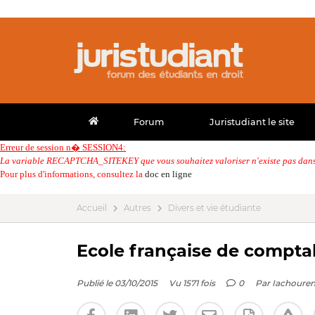
Forum
Juristudiant le site
Erreur de session n� SESSION4:
La variable RECAPTCHA_SITEKEY que vous souhaitez valoriser n'existe pas dans 
Pour plus d'informations, consultez la
doc en ligne
Accueil
Autres
Divers et vie étudiante
Ecole française de comptab
Publié le 03/10/2015
Vu 1571 fois
0
Par
Iachoure