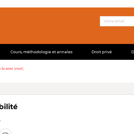
Cours, méthodologie et annales
Droit privé
D
la zone |root|.
ilité
n