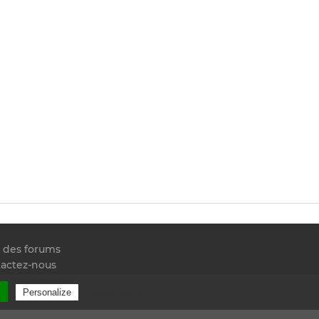
e des forums
actez-nous
 RSS
l
Privacy policy
Personalize