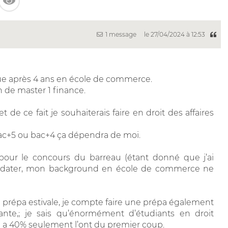
1 message
le 27/04/2024 à 12:53
ue après 4 ans en école de commerce.
 de master 1 finance.
t de ce fait je souhaiterais faire en droit des affaires
bac+5 ou bac+4 ça dépendra de moi.
 pour le concours du barreau (étant donné que j’ai
didater, mon background en école de commerce ne
e prépa estivale, je compte faire une prépa également
nte,; je sais qu’énormément d’étudiants en droit
 a 40% seulement l’ont du premier coup.