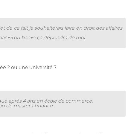
t de ce fait je souhaiterais faire en droit des affaires
 bac+5 ou bac+4 ça dépendra de moi.
vée ? ou une université ?
que après 4 ans en école de commerce.
n de master 1 finance.