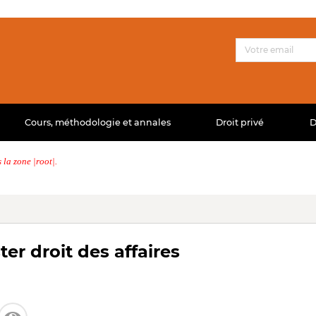
Cours, méthodologie et annales
Droit privé
D
la zone |root|.
r droit des affaires