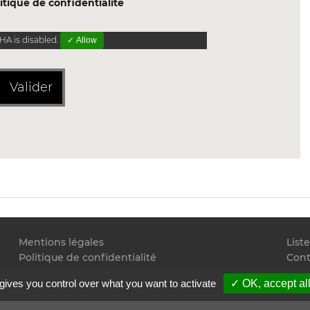
itique de confidentialite
A is disabled.
✓ Allow
Valider
Mentions légales
List
Politique de confidentialité
Cont
Conditions générales d'utilisation
Flux
gives you control over what you want to activate
✓ OK, accept al
Copyright
2026 Juristudiant.com - Tous droits réservés