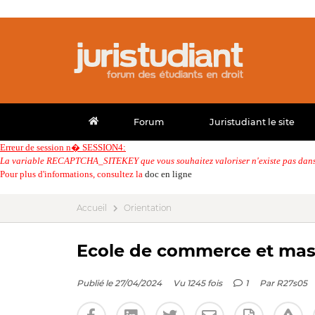
Forum
Juristudiant le site
Erreur de session n� SESSION4:
La variable RECAPTCHA_SITEKEY que vous souhaitez valoriser n'existe pas dans 
Pour plus d'informations, consultez la
doc en ligne
Accueil
Orientation
Ecole de commerce et maste
Publié le 27/04/2024
Vu 1245 fois
1
Par
R27s05