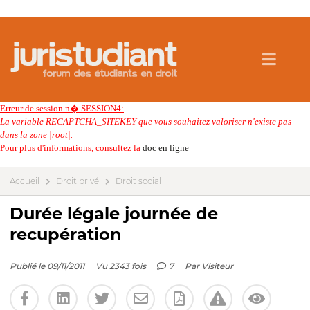
Erreur de session n� SESSION4:
La variable RECAPTCHA_SITEKEY que vous souhaitez valoriser n'existe pas
dans la zone |root|.
Pour plus d'informations, consultez la
doc en ligne
Accueil
Droit privé
Droit social
Durée légale journée de
recupération
Publié le 09/11/2011
Vu 2343 fois
7
Par
Visiteur