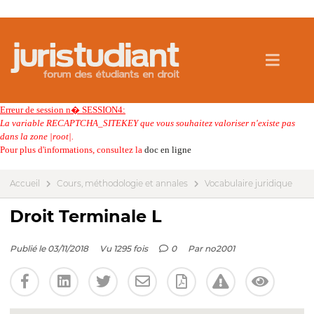
Erreur de session n� SESSION4:
La variable RECAPTCHA_SITEKEY que vous souhaitez valoriser n'existe pas
dans la zone |root|.
Pour plus d'informations, consultez la
doc en ligne
Accueil
Cours, méthodologie et annales
Vocabulaire juridique
Droit Terminale L
Publié le 03/11/2018
Vu 1295 fois
0
Par
no2001