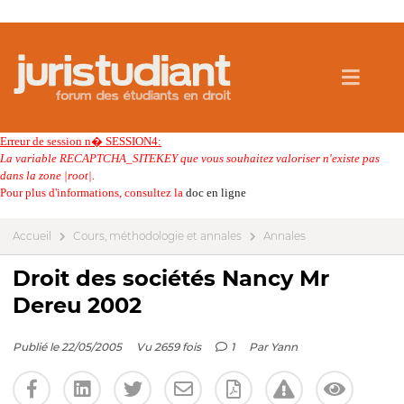
Erreur de session n� SESSION4:
La variable RECAPTCHA_SITEKEY que vous souhaitez valoriser n'existe pas
dans la zone |root|.
Pour plus d'informations, consultez la
doc en ligne
Accueil
Cours, méthodologie et annales
Annales
Droit des sociétés Nancy Mr
Dereu 2002
Publié le 22/05/2005
Vu 2659 fois
1
Par
Yann