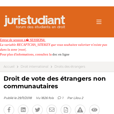
Erreur de session n� SESSION4:
La variable RECAPTCHA_SITEKEY que vous souhaitez valoriser n'existe pas
dans la zone |root|.
Pour plus d'informations, consultez la
doc en ligne
Accueil
Droit international
Droits des étrangers
Droit de vote des étrangers non
communautaires
Publié le 29/11/2018
Vu 1826 fois
1
Par
Lilou 2