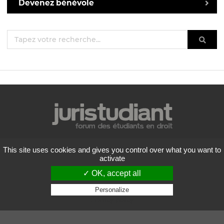
Devenez bénévole
Mentions légales
This site uses cookies and gives you control over what you want to
Politique de confidentialité
activate
Conditions générales d'utilisation
✓ OK, accept all
Liste des forums
Contactez-nous
Personalize
Privacy policy
Flux RSS
Copyright
2026 Juristudiant.com - Tous droits réservés