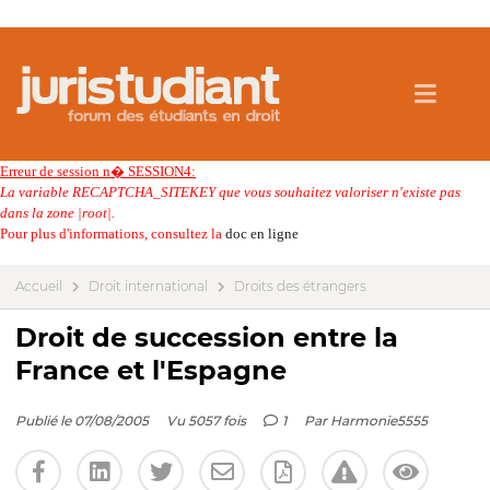
Erreur de session n� SESSION4:
La variable RECAPTCHA_SITEKEY que vous souhaitez valoriser n'existe pas
dans la zone |root|.
Pour plus d'informations, consultez la
doc en ligne
Accueil
Droit international
Droits des étrangers
Droit de succession entre la
France et l'Espagne
Publié le 07/08/2005
Vu 5057 fois
1
Par
Harmonie5555