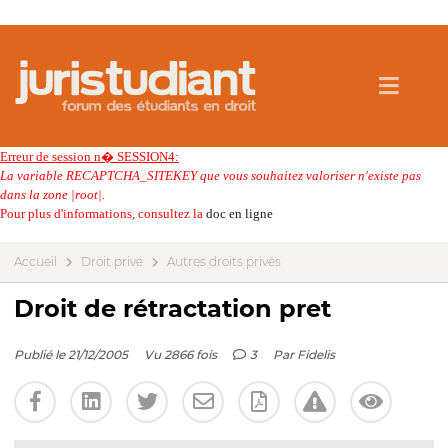
Erreur de session n� SESSION4:
La variable RECAPTCHA_SITEKEY que vous souhaitez valoriser n'existe pas
dans la zone |root|.
Pour plus d'informations, consultez la
doc en ligne
Accueil
Droit privé
Autres droits privés
Droit de rétractation pret
Publié le 21/12/2005
Vu 2866 fois
3
Par
Fidelis