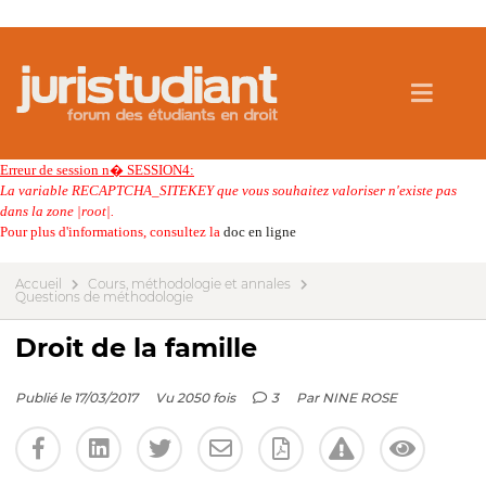
Erreur de session n� SESSION4:
La variable RECAPTCHA_SITEKEY que vous souhaitez valoriser n'existe pas
dans la zone |root|.
Pour plus d'informations, consultez la
doc en ligne
Accueil
Cours, méthodologie et annales
Questions de méthodologie
Droit de la famille
Publié le 17/03/2017
Vu 2050 fois
3
Par
NINE ROSE