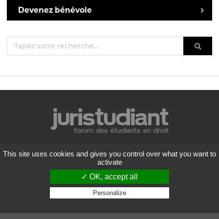
Devenez bénévole
Mentions légales
This site uses cookies and gives you control over what you want to
Politique de confidentialité
activate
Conditions générales d'utilisation
✓ OK, accept all
Liste des forums
Contactez-nous
Personalize
Privacy policy
Flux RSS
Copyright
2026 Juristudiant.com - Tous droits réservés