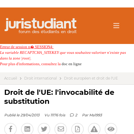
Erreur de session n� SESSION4:
La variable RECAPTCHA_SITEKEY que vous souhaitez valoriser n'existe pas
dans la zone |root|.
Pour plus d'informations, consultez la
doc en ligne
Accueil
Droit international
Droit européen et droit de l'UE
Droit de l'UE: l'invocabilité de
substitution
Publié le 29/04/2013
Vu 11176 fois
2
Par
Ma1993