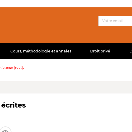
Cours, méthodologie et annales
Droit privé
D
la zone |root|.
 écrites