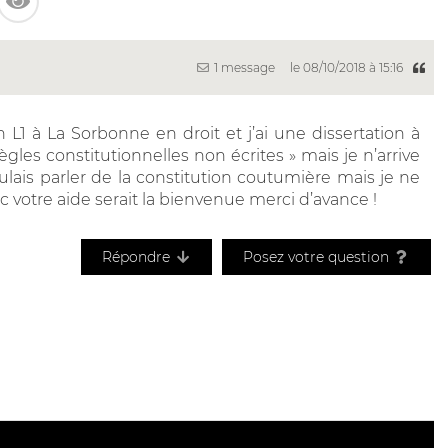
1 message
le 08/10/2018 à 15:16
n L1 à La Sorbonne en droit et j’ai une dissertation à
règles constitutionnelles non écrites » mais je n’arrive
voulais parler de la constitution coutumière mais je ne
Donc votre aide serait la bienvenue merci d’avance !
Répondre
Posez votre question