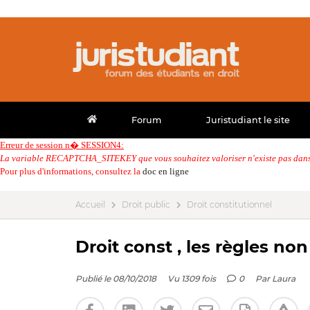
Forum
Juristudiant le site
Erreur de session n� SESSION4:
La variable RECAPTCHA_SITEKEY que vous souhaitez valoriser n'existe pas dans 
Pour plus d'informations, consultez la
doc en ligne
Accueil
Droit public
Droit constitutionnel
Droit const , les règles non
Publié le 08/10/2018
Vu 1309 fois
0
Par
Laura