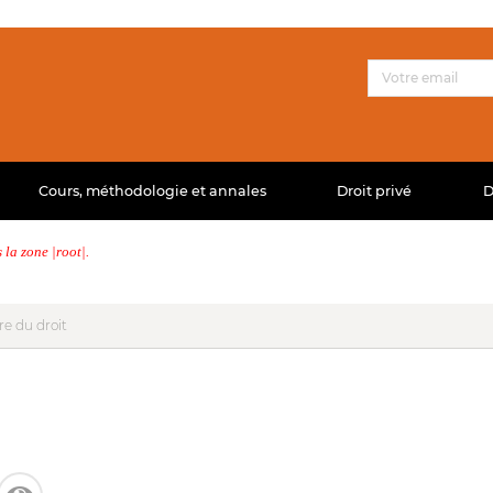
Cours, méthodologie et annales
Droit privé
D
la zone |root|.
re du droit