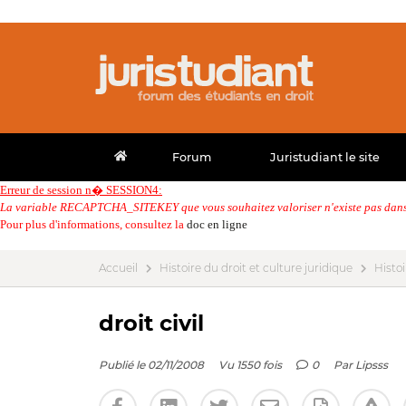
Forum
Juristudiant le site
Erreur de session n� SESSION4:
La variable RECAPTCHA_SITEKEY que vous souhaitez valoriser n'existe pas dans 
Pour plus d'informations, consultez la
doc en ligne
Accueil
Histoire du droit et culture juridique
Histoi
droit civil
Publié le 02/11/2008
Vu 1550 fois
0
Par
Lipsss