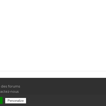
e des forums
actez-nous
 RSS
l
Privacy policy
Personalize