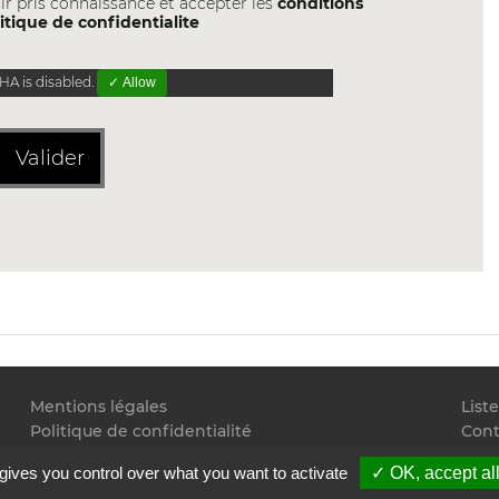
ir pris connaissance et accepter les
conditions
itique de confidentialite
A is disabled.
✓ Allow
Valider
Mentions légales
List
Politique de confidentialité
Cont
Conditions générales d'utilisation
Flux
gives you control over what you want to activate
✓ OK, accept al
Copyright
2026 Juristudiant.com - Tous droits réservés