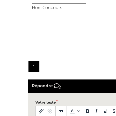
__________________________
Hors Concours
1
Répondre
Votre texte