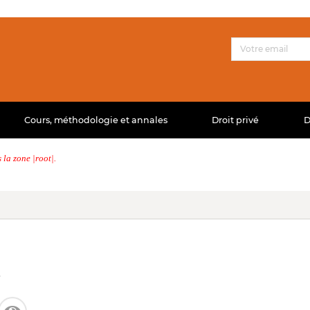
Cours, méthodologie et annales
Droit privé
D
la zone |root|.