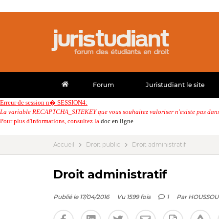
Forum
Juristudiant le site
Erreur de session n� SESSION4:
La variable RECAPTCHA_SITEKEY que vous souhaitez valoriser n'existe pas dans 
Pour plus d'informations, consultez la
doc en ligne
Accueil
Droit public
Droit administratif
Droit administratif
Publié le 17/04/2016
Vu 1599 fois
1
Par
HOUSSOU