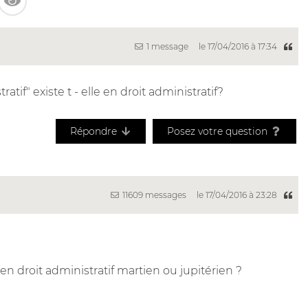
1 message
le 17/04/2016 à 17:34
tif" existe t - elle en droit administratif?
Répondre
Posez votre question
11609 messages
le 17/04/2016 à 23:28
 en droit administratif martien ou jupitérien ?