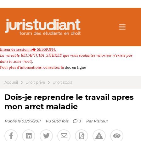
Erreur de session n� SESSION4:
La variable RECAPTCHA_SITEKEY que vous souhaitez valoriser n'existe pas
dans la zone |root|.
Pour plus d'informations, consultez la
doc en ligne
Accueil
Droit privé
Droit social
Dois-je reprendre le travail apres
mon arret maladie
Publié le 03/07/2011
Vu 5867 fois
3
Par
Visiteur