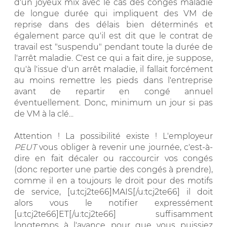
d'un joyeux mix avec le cas des congés maladie
de longue durée qui impliquent des VM de
reprise dans des délais bien déterminés et
également parce qu'il est dit que le contrat de
travail est "suspendu" pendant toute la durée de
l'arrêt maladie. C'est ce qui a fait dire, je suppose,
qu'à l'issue d'un arrêt maladie, il fallait forcément
au moins remettre les pieds dans l'entreprise
avant de repartir en congé annuel
éventuellement. Donc, minimum un jour si pas
de VM à la clé...
Attention ! La possibilité existe ! L'employeur
PEUT
vous obliger à revenir une journée, c'est-à-
dire en fait décaler ou raccourcir vos congés
(donc reporter une partie des congés à prendre),
comme il en a toujours le droit pour des motifs
de service, [u:tcj2te66]MAIS[/u:tcj2te66] il doit
alors vous le notifier expressément
[u:tcj2te66]ET[/u:tcj2te66] suffisamment
longtemps à l'avance pour que vous puissiez