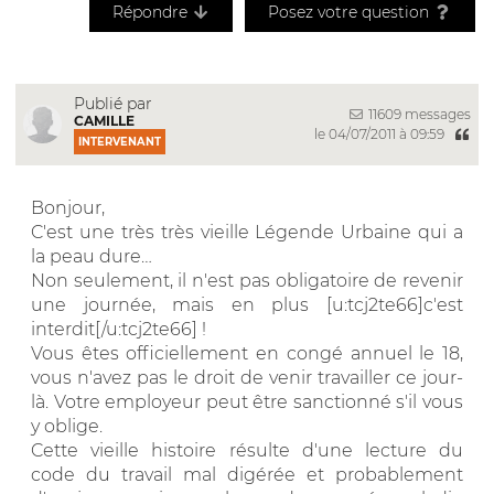
Répondre
Posez votre question
Publié par
11609 messages
CAMILLE
le 04/07/2011 à 09:59
INTERVENANT
Bonjour,
C'est une très très vieille Légende Urbaine qui a
la peau dure…
Non seulement, il n'est pas obligatoire de revenir
une journée, mais en plus [u:tcj2te66]c'est
interdit[/u:tcj2te66] !
Vous êtes officiellement en congé annuel le 18,
vous n'avez pas le droit de venir travailler ce jour-
là. Votre employeur peut être sanctionné s'il vous
y oblige.
Cette vieille histoire résulte d'une lecture du
code du travail mal digérée et probablement