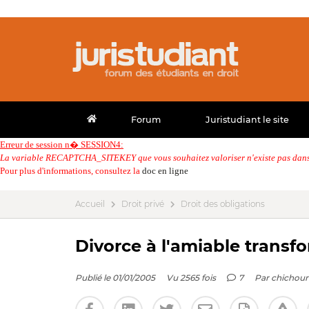
Forum
Juristudiant le site
Erreur de session n� SESSION4:
La variable RECAPTCHA_SITEKEY que vous souhaitez valoriser n'existe pas dans 
Pour plus d'informations, consultez la
doc en ligne
Accueil
Droit privé
Droit des obligations
Divorce à l'amiable transf
Publié le 01/01/2005
Vu 2565 fois
7
Par
chichou