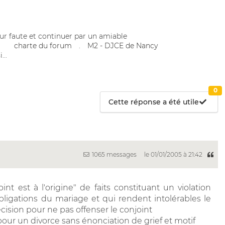
r faute et continuer par un amiable
charte du forum
.
M2 - DJCE de Nancy
...
0
Cette réponse a été utile
1065 messages
le 01/01/2005 à 21:42
nt est à l'origine" de faits constituant un violation
ligations du mariage et qui rendent intolérables le
cision pour ne pas offenser le conjoint
pour un divorce sans énonciation de grief et motif