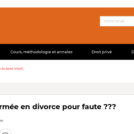
Cours, méthodologie et annales
Droit privé
D
la zone |root|.
ormée en divorce pour faute ???
ne