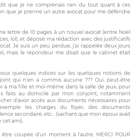
i dit que je ne comprenais rien du tout quant à ces
 bon que je prenne un autre avocat pour me défendre
 une lettre de 10 pages à un nouvel avocat (entre Noël
ces, lol), et déposé ma rédaction avec des justificatifs
ocat. Je suis un peu perdue, j'ai rappelée deux jours
pli, mais le répondeur me disait que le cabinet était
z vous quelques indices sur les quelques notions de
joint qui n'en a commis aucune ??? Oui, peut-être
 à ma fille et moi-même dans la salle de jeux, pour
us faits au domicile par mon conjoint, notamment
er d'avoir accès aux documents nécessaires pour
ar exemple les charges du foyer, des documents
ence secondaire, etc... (sachant que mon époux avait
 cet ami).
va être coupée d'un moment à l'autre. MERCI POUR