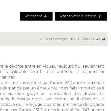
Répondre
Posez votre question
2500 messages
le 01/01/2005 à 13:49
nt le divorce entre en vigueur aujourd'hui seulement
it applicable sera le droit antérieur à aujourd'hui
janvier.
t dans ton cas définie par l'article 242 ancien du code
être demandé par un époux pour des faits imputables à
 une violation grave ou renouvelée des devoirs et
able le maintien de la vie commune. Il n'existe si je
atique qui lie le juge quant au prononcé du divorce
ue par l'article 131-1 du code pénal (art 243 ancien