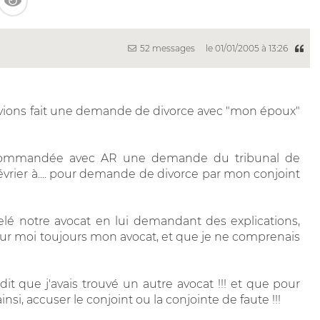
52 messages
le 01/01/2005 à 13:26
 avions fait une demande de divorce avec "mon époux"
 recommandée avec AR une demande du tribunal de
vrier à.... pour demande de divorce par mon conjoint
pelé notre avocat en lui demandant des explications,
pour moi toujours mon avocat, et que je ne comprenais
it que j'avais trouvé un autre avocat !!! et que pour
ainsi, accuser le conjoint ou la conjointe de faute !!!