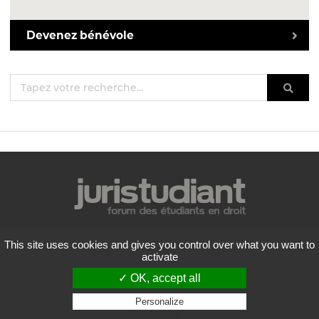
Devenez bénévole
Mentions légales
This site uses cookies and gives you control over what you want to
Politique de confidentialité
activate
Conditions générales d'utilisation
✓ OK, accept all
Liste des forums
Contactez-nous
Personalize
Privacy policy
Flux RSS