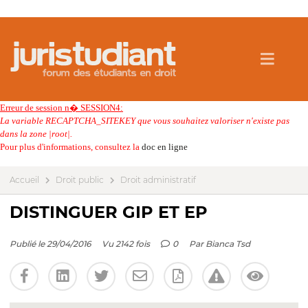
Erreur de session n� SESSION4:
La variable RECAPTCHA_SITEKEY que vous souhaitez valoriser n'existe pas
dans la zone |root|.
Pour plus d'informations, consultez la
doc en ligne
Accueil
Droit public
Droit administratif
DISTINGUER GIP ET EP
Publié le 29/04/2016
Vu 2142 fois
0
Par
Bianca Tsd