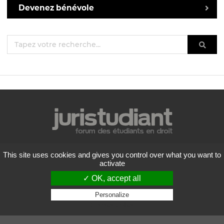
Devenez bénévole
Mentions légales
This site uses cookies and gives you control over what you want to
Politique de confidentialité
activate
Conditions générales d'utilisation
✓ OK, accept all
Liste des forums
Contactez-nous
Personalize
Privacy policy
Flux RSS
Copyright
2026 Juristudiant.com - Tous droits réservés