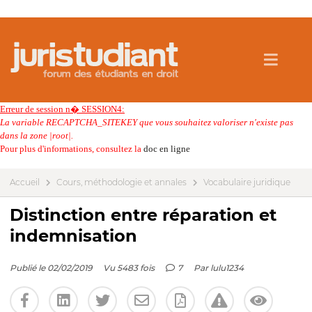
Erreur de session n� SESSION4:
La variable RECAPTCHA_SITEKEY que vous souhaitez valoriser n'existe pas
dans la zone |root|.
Pour plus d'informations, consultez la
doc en ligne
Accueil
Cours, méthodologie et annales
Vocabulaire juridique
Distinction entre réparation et
indemnisation
Publié le 02/02/2019
Vu 5483 fois
7
Par
lulu1234