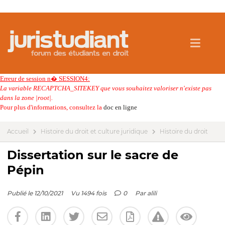
Erreur de session n� SESSION4:
La variable RECAPTCHA_SITEKEY que vous souhaitez valoriser n'existe pas
dans la zone |root|.
Pour plus d'informations, consultez la
doc en ligne
Accueil
Histoire du droit et culture juridique
Histoire du droit
Dissertation sur le sacre de
Pépin
Publié le 12/10/2021
Vu 1494 fois
0
Par
alili