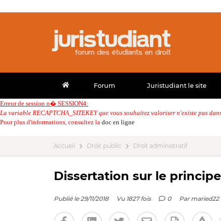
Forum
Juristudiant le site
Erreur de session n� SESSION4:
La variable RECAPTCHA_SITEKEY que vous souhaitez valoriser n'existe pas dans 
Pour plus d'informations, consultez la
doc en ligne
Accueil
Droit public
Droit administratif
Dissertation sur le principe
Publié le 29/11/2018
Vu 1827 fois
0
Par
maried22