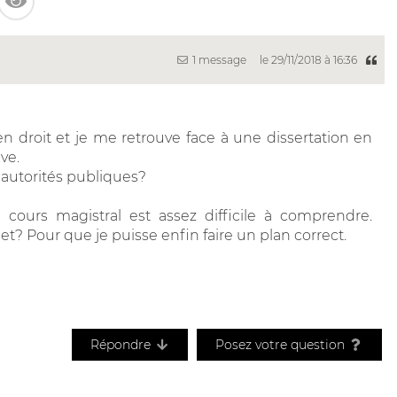
1 message
le 29/11/2018 à 16:36
 droit et je me retrouve face à une dissertation en
ve.
s autorités publiques?
cours magistral est assez difficile à comprendre.
jet? Pour que je puisse enfin faire un plan correct.
Répondre
Posez votre question