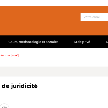
Cours, méthodologie et annales
Droit privé
D
la zone |root|.
 de juridicité