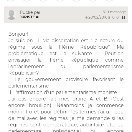
1 message
Publié par
JURISTE AL
le 20/02/2016 à 10:10
Bonjour!
Je suis en L1. Ma dissertation est "La nature du
régime sous la IIIème République". Ma
problématique est la suivante : Peut-on
envisager la IIIème République comme
l'enracinement du parlementarisme
Républicain?.
I. Le gouvernement provisoire favorisant le
parlementarisme
II. L'affirmation d'un parlementarisme moniste
J'ai pas encore fait mes grand A et B. (C'est
encore brouillon). Néanmoins je commence
mon intro et pour définir les termes j'ai un peu
de mal avec les régimes :je me demande si les
régimes sont démocratique, autoritaire etc. ou
parlementaire, présidentiel ou encore