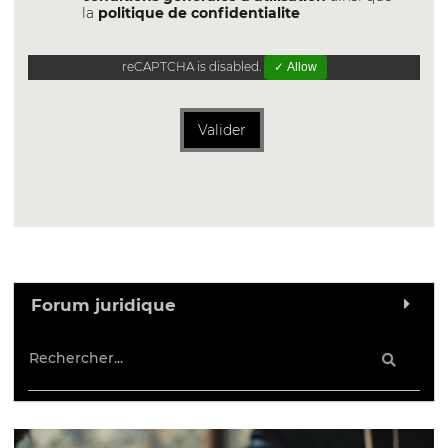
la
politique de confidentialite
reCAPTCHA is disabled.
✓ Allow
Valider
Forum juridique