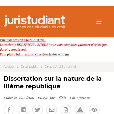
Erreur de session n� SESSION4:
La variable RECAPTCHA_SITEKEY que vous souhaitez valoriser n'existe pas
dans la zone |root|.
Pour plus d'informations, consultez la
doc en ligne
Accueil
Droit public
Droit constitutionnel
Dissertation sur la nature de la
IIIème republique
Publié le 20/02/2016
Vu 1576 fois
0
Par
Juriste al