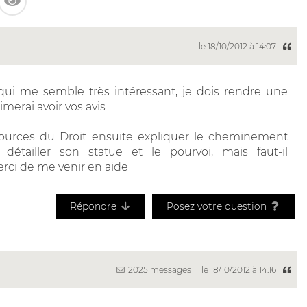
le 18/10/2012 à 14:07
 qui me semble très intéressant, je dois rendre une
aimerai avoir vos avis
sources du Droit ensuite expliquer le cheminement
s détailler son statue et le pourvoi, mais faut-il
ci de me venir en aide
Répondre
Posez votre question
2025 messages
le 18/10/2012 à 14:16