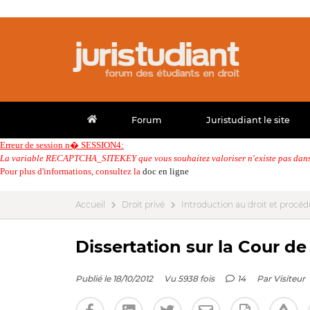
Forum
Juristudiant le site
Erreur de session n� SESSION4:
La variable RECAPTCHA_SITEKEY que vous souhaitez valoriser n'existe pas dans 
Pour plus d'informations, consultez la
doc en ligne
Accueil
Droit privé
Introduction au droit et procédu
Dissertation sur la Cour de
Publié le 18/10/2012
Vu 5938 fois
14
Par
Visiteur