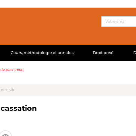
Cours, méthodologie et annales
Droit privé
D
la zone |root|.
re civile
 cassation