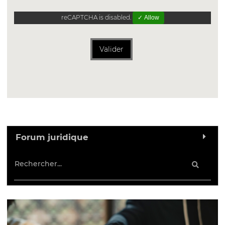
reCAPTCHA is disabled.
✓ Allow
Valider
Forum juridique