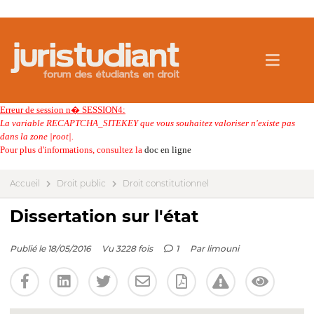
Erreur de session n� SESSION4:
La variable RECAPTCHA_SITEKEY que vous souhaitez valoriser n'existe pas
dans la zone |root|.
Pour plus d'informations, consultez la
doc en ligne
Accueil
Droit public
Droit constitutionnel
Dissertation sur l'état
Publié le 18/05/2016
Vu 3228 fois
1
Par
limouni