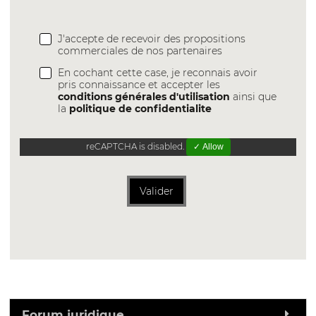
J'accepte de recevoir des propositions
commerciales de nos partenaires
En cochant cette case, je reconnais avoir
pris connaissance et accepter les
conditions générales d'utilisation
ainsi que
la
politique de confidentialite
reCAPTCHA is disabled.
✓ Allow
Valider
Forum juridique