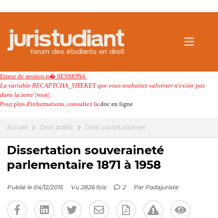
Erreur de session n� SESSION4:
La variable RECAPTCHA_SITEKEY que vous souhaitez valoriser n'existe pas
dans la zone |root|.
Pour plus d'informations, consultez la
doc en ligne
Accueil
Droit public
Droit constitutionnel
Dissertation souveraineté
parlementaire 1871 à 1958
Publié le 04/12/2015
Vu 2826 fois
2
Par
Padajuriste