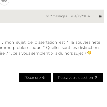
2 messages
le 14/10/2015 à 15:15
 , mon sujet de dissertation est " la souveraineté
e comme problématique " Quelles sont les distinctions
re ? " , cela vous semblent t-ils du hors sujet ?
Répondre
Posez votre question