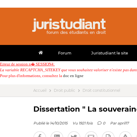
Forum
Juristudiant le site
Erreur de session n� SESSION4:
La variable RECAPTCHA_SITEKEY que vous souhaitez valoriser n'existe pas dans 
Pour plus d'informations, consultez la
doc en ligne
Accueil
Droit public
Droit constitutionnel
Dissertation " La souverain
Publié le 14/10/2015
Vu 1921 fois
0
Par
april17