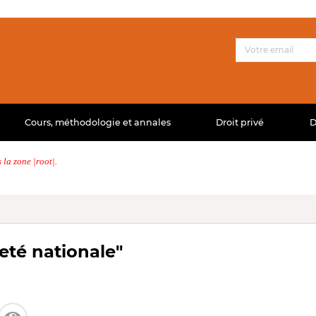
Cours, méthodologie et annales
Droit privé
D
la zone |root|.
eté nationale"