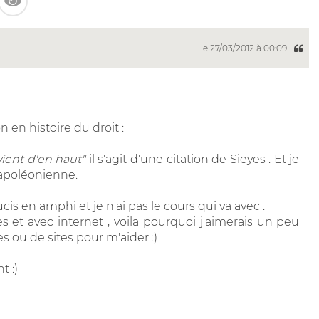
le 27/03/2012 à 00:09
 en histoire du droit :
vient d'en haut"
il s'agit d'une citation de Sieyes . Et je
 napoléonienne.
is en amphi et je n'ai pas le cours qui va avec .
 et avec internet , voila pourquoi j'aimerais un peu
s ou de sites pour m'aider :)
t :)