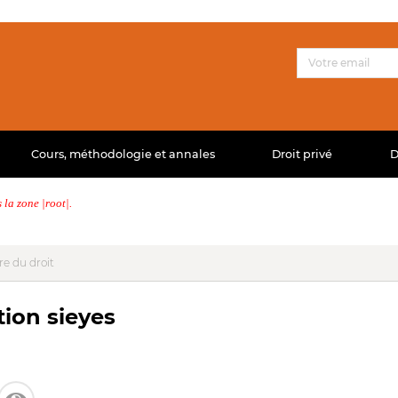
Cours, méthodologie et annales
Droit privé
D
la zone |root|.
re du droit
tion sieyes