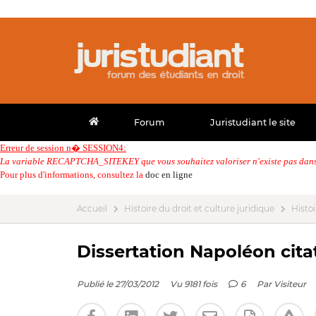
Forum
Juristudiant le site
Erreur de session n� SESSION4:
La variable RECAPTCHA_SITEKEY que vous souhaitez valoriser n'existe pas dans 
Pour plus d'informations, consultez la
doc en ligne
Accueil
Histoire du droit et culture juridique
Histoi
Dissertation Napoléon cita
Publié le 27/03/2012
Vu 9181 fois
6
Par
Visiteur