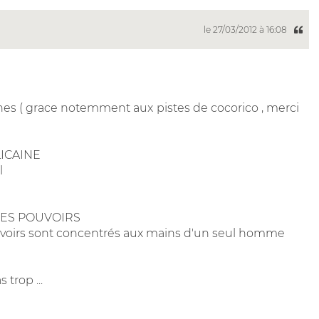
le 27/03/2012 à 16:08
hes ( grace notemment aux pistes de cocorico , merci
LICAINE
l
DES POUVOIRS
pouvoirs sont concentrés aux mains d'un seul homme
 trop ...