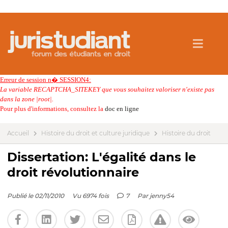
Erreur de session n� SESSION4:
La variable RECAPTCHA_SITEKEY que vous souhaitez valoriser n'existe pas
dans la zone |root|.
Pour plus d'informations, consultez la
doc en ligne
Accueil
Histoire du droit et culture juridique
Histoire du droit
Dissertation: L'égalité dans le
droit révolutionnaire
Publié le 02/11/2010
Vu 6974 fois
7
Par
jenny54