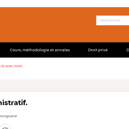
Cours, méthodologie et annales
Droit privé
D
la zone |root|.
stratif.
bonguene