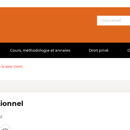
Cours, méthodologie et annales
Droit privé
D
la zone |root|.
tionnel
2