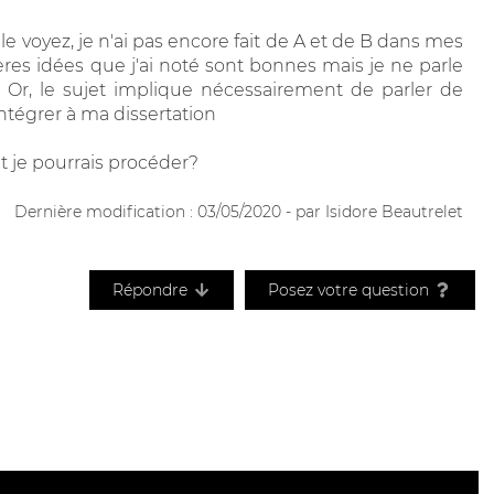
 voyez, je n'ai pas encore fait de A et de B dans mes
ères idées que j'ai noté sont bonnes mais je ne parle
f. Or, le sujet implique nécessairement de parler de
intégrer à ma dissertation
t je pourrais procéder?
Dernière modification : 03/05/2020 - par Isidore Beautrelet
Répondre
Posez votre question