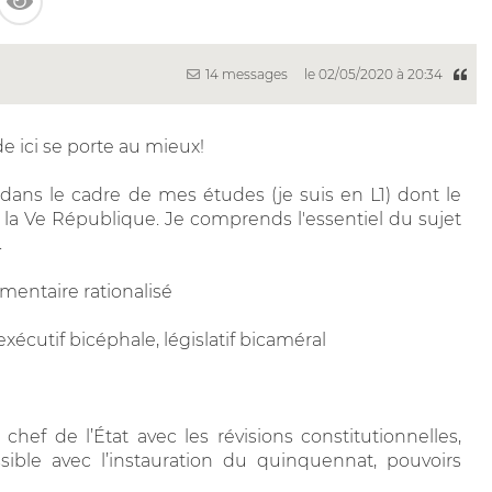
14 messages
le 02/05/2020 à 20:34
e ici se porte au mieux!
on dans le cadre de mes études (je suis en L1) dont le
s la Ve République. Je comprends l'essentiel du sujet
.
ementaire rationalisé
xécutif bicéphale, législatif bicaméral
ef de l’État avec les révisions constitutionnelles,
sible avec l’instauration du quinquennat, pouvoirs