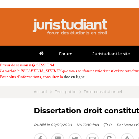
Forum
Juristudiant le site
Erreur de session n� SESSION4:
La variable RECAPTCHA_SITEKEY que vous souhaitez valoriser n'existe pas dans 
Pour plus d'informations, consultez la
doc en ligne
Accueil
Droit public
Droit constitutionnel
Dissertation droit constitu
Publié le 02/05/2020
Vu 1288 fois
0
Par
Vaness9