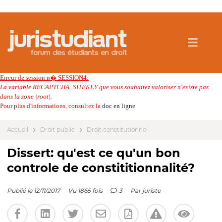
Erreur de session n� SESSION4:
La variable RECAPTCHA_SITEKEY que vous souhaitez valoriser n'existe pas
dans la zone |root|.
Pour plus d'informations, consultez la
doc en ligne
Accueil
Droit public
Droit constitutionnel
Dissert: qu'est ce qu'un bon
controle de constititionnalité?
Publié le 12/11/2017
Vu 1865 fois
3
Par
juriste_