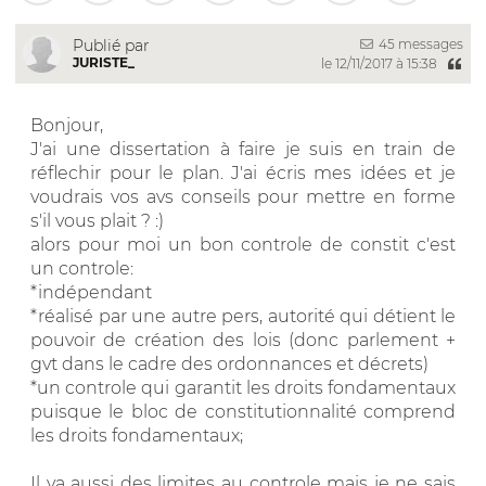
45 messages
Publié par
JURISTE_
le 12/11/2017 à 15:38
Bonjour,
J'ai une dissertation à faire je suis en train de
réflechir pour le plan. J'ai écris mes idées et je
voudrais vos avs conseils pour mettre en forme
s'il vous plait ? :)
alors pour moi un bon controle de constit c'est
un controle:
*indépendant
*réalisé par une autre pers, autorité qui détient le
pouvoir de création des lois (donc parlement +
gvt dans le cadre des ordonnances et décrets)
*un controle qui garantit les droits fondamentaux
puisque le bloc de constitutionnalité comprend
les droits fondamentaux;
Il ya aussi des limites au controle mais je ne sais