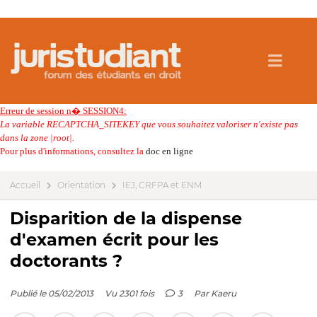
Erreur de session n� SESSION4:
La variable RECAPTCHA_SITEKEY que vous souhaitez valoriser n'existe pas
dans la zone |root|.
Pour plus d'informations, consultez la
doc en ligne
Accueil
Orientation
IEJ, CRFPA et ENM
Disparition de la dispense
d'examen écrit pour les
doctorants ?
Publié le 05/02/2013
Vu 2301 fois
3
Par
Kaeru