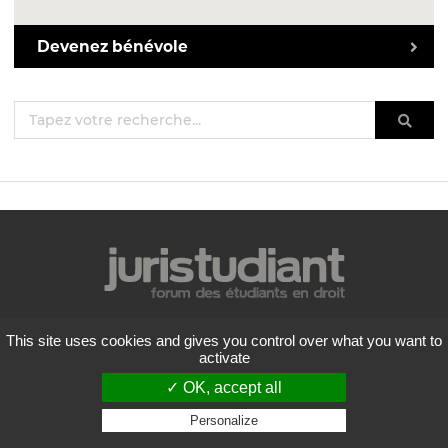
Devenez bénévole
Mentions légales
This site uses cookies and gives you control over what you want to
Politique de confidentialité
activate
Conditions générales d'utilisation
✓ OK, accept all
Liste des forums
Contactez-nous
Personalize
Privacy policy
Flux RSS