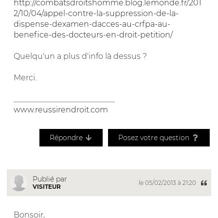
http://combatsdroitshomme.blog.lemonde.fr/201
2/10/04/appel-contre-la-suppression-de-la-
dispense-dexamen-dacces-au-crfpa-au-
benefice-des-docteurs-en-droit-petition/
Quelqu'un a plus d'info là dessus ?
Merci.
__________________________
www.reussirendroit.com
Répondre
Posez votre question
Publié par
le 05/02/2013 à 21:20
VISITEUR
Bonsoir,