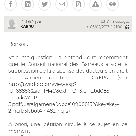
57 messages
Publié par
KAERU
le 05/02/2013 à 21:00
Bonsoir,
Voici ma question. J'ai entendu dire récemment
que le Conseil national des Barreaux a voté la
suppression de la dispense des docteurs en droit
à l'examen d'entrée au CRFPA. (voir
http://twitdoc.com/view.asp?
id=68856&sid=1H4O&ext=PDF&lcl=LJA1085-
HebdoWEB-
5.pdf&usr=lgarnerie&doc=109088132&key=key-
2mcrb5lsbot4m482mq1s
)
A priori, une pétition circule à ce sujet en ce
moment :