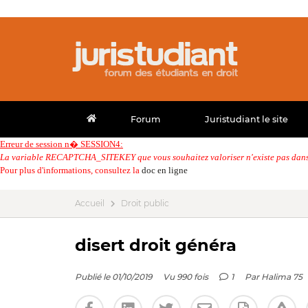
Forum
Juristudiant le site
Erreur de session n� SESSION4:
La variable RECAPTCHA_SITEKEY que vous souhaitez valoriser n'existe pas dans 
Pour plus d'informations, consultez la
doc en ligne
Accueil
Droit public
disert droit généra
Publié le 01/10/2019
Vu 990 fois
1
Par
Halima 75