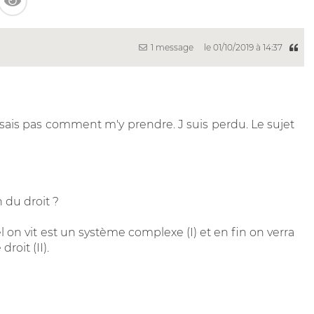
1 message
le 01/10/2019 à 14:37
e sais pas comment m'y prendre. J suis perdu. Le sujet
n du droit ?
 on vit est un système complexe (I) et en fin on verra
droit (II).