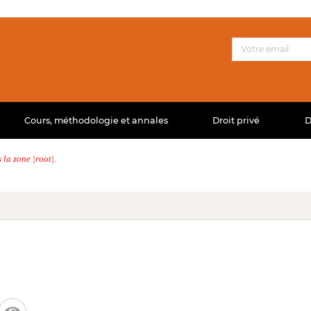
Cours, méthodologie et annales
Droit privé
D
la zone |root|.