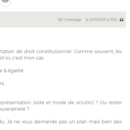
1 message
le 24/11/2015 à 11:50
rtation de droit constitutionnel. Comme souvent, les
t ici, c'est mon cas.
e & égalité
rs.
eprésentation (vote et mode de scrutin) ? Ou rester
ouveraineté ?
rdu. Je ne vous demande pas un plan mais bien des