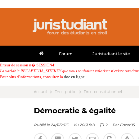
Forum
Juristudiant le site
Erreur de session n� SESSION4:
La variable RECAPTCHA_SITEKEY que vous souhaitez valoriser n'existe pas dans 
Pour plus d'informations, consultez la
doc en ligne
Accueil
Droit public
Droit constitutionnel
Démocratie & égalité
Publié le 24/11/2015
Vu 2061 fois
2
Par
Edzer95