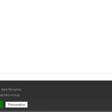
e des forums
actez-nous
 RSS
l
Privacy policy
Personalize