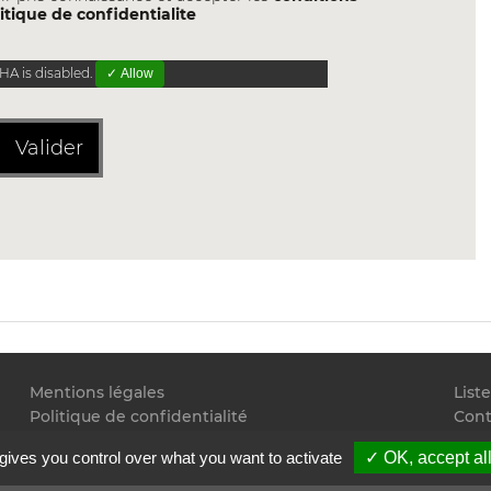
itique de confidentialite
A is disabled.
✓ Allow
Valider
Mentions légales
List
Politique de confidentialité
Cont
Conditions générales d'utilisation
Flux
gives you control over what you want to activate
✓ OK, accept al
Copyright
2026 Juristudiant.com - Tous droits réservés