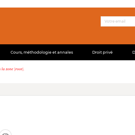
Cours, méthodologie et annales
Droit privé
D
la zone |root|.