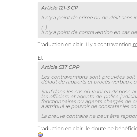
Article 121-3 CP
Il n'y a point de crime ou de délit sans
(...)
Il n'y a point de contravention en cas d
Traduction en clair : Il y a contravention
m
Et
Article 537 CPP
Les contraventions sont prouvées soit 
défaut de rapports et procès-verbaux, ou
Sauf dans les cas où la loi en dispose 
les officiers et agents de police judicia
fonctionnaires ou agents chargés de cer
a attribué le pouvoir de constater les c
La preuve contraire ne peut être rappor
Traduction en clair : le doute ne bénéfic