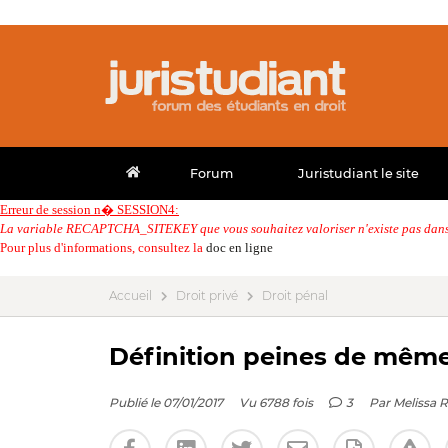
Forum
Juristudiant le site
Erreur de session n� SESSION4:
La variable RECAPTCHA_SITEKEY que vous souhaitez valoriser n'existe pas dans 
Pour plus d'informations, consultez la
doc en ligne
Accueil
Droit privé
Droit pénal
Définition peines de même
Publié le 07/01/2017
Vu 6788 fois
3
Par
Melissa 