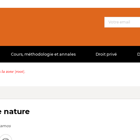
Cours, méthodologie et annales
Droit privé
D
la zone |root|.
 nature
Ramos