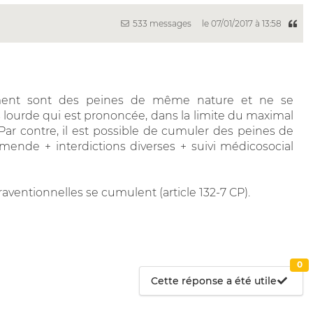
533 messages
le 07/01/2017 à 13:58
ement sont des peines de même nature et ne se
s lourde qui est prononcée, dans la limite du maximal
 Par contre, il est possible de cumuler des peines de
ende + interdictions diverses + suivi médicosocial
aventionnelles se cumulent (article 132-7 CP).
0
Cette réponse a été utile