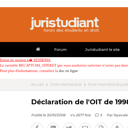
Forum
Juristudiant le site
Erreur de session n� SESSION4:
La variable RECAPTCHA_SITEKEY que vous souhaitez valoriser n'existe pas dans 
Pour plus d'informations, consultez la
doc en ligne
Accueil
Droit international
Droit international publ
Déclaration de l'OIT de 19
Publié le 30/10/2008
Vu 2677 fois
5
Par
fayevale