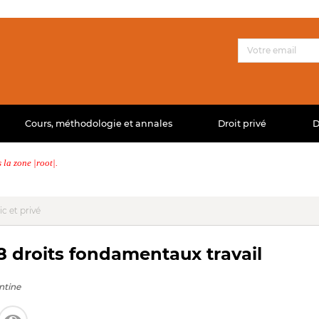
Cours, méthodologie et annales
Droit privé
D
la zone |root|.
ic et privé
98 droits fondamentaux travail
ntine