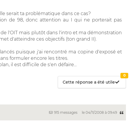
le serait ta problématique dans ce cas?
ation de 98, donc attention au I qui ne porterait pas
s de l'OIT mais plutôt dans l'intro et ma démonstration
et d'atteindre ces objectifs (ton grand II).
lancés puisque j'ai rencontré ma copine d'exposé et
s formuler encore les titres.
, il est difficile de s'en défaire...
0
Cette réponse a été utile
915 messages
le 04/11/2008 à 09:49