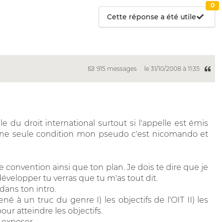
0
Cette réponse a été utile
915 messages
le 31/10/2008 à 11:35
 du droit international surtout si l'appelle est émis
 une seule condition mon pseudo c'est nicomando et
le convention ainsi que ton plan. Je dois te dire que je
évelopper tu verras que tu m'as tout dit.
dans ton intro.
né à un truc du genre I) les objectifs de l'OIT II) les
ur atteindre les objectifs.
 exposer.