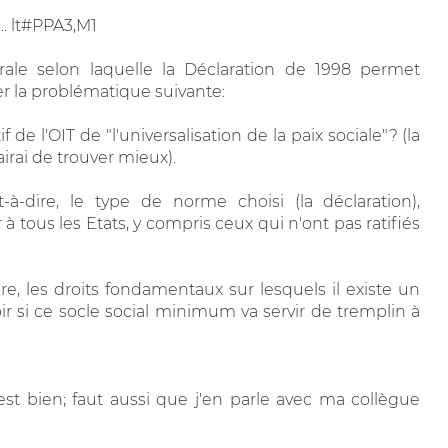
... lt#PPA3,M1
érale selon laquelle la Déclaration de 1998 permet
ser la problématique suivante:
 de l'OIT de "l'universalisation de la paix sociale"? (la
irai de trouver mieux).
t-à-dire, le type de norme choisi (la déclaration),
 à tous les Etats, y compris ceux qui n'ont pas ratifiés
dire, les droits fondamentaux sur lesquels il existe un
ir si ce socle social minimum va servir de tremplin à
'est bien; faut aussi que j'en parle avec ma collègue