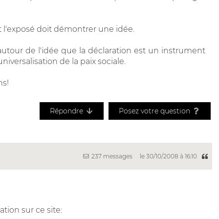
t l'exposé doit démontrer une idée.
tour de l'idée que la déclaration est un instrument
iversalisation de la paix sociale.
ns!
Répondre
Posez votre question
237 messages
le 30/10/2008 à 16:10
tion sur ce site: