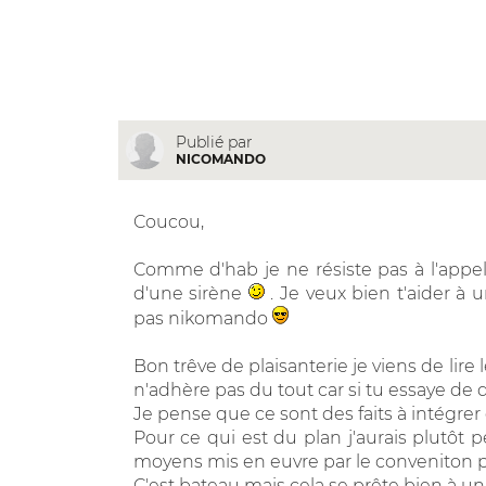
Publié par
NICOMANDO
Coucou,
Comme d'hab je ne résiste pas à l'appelle
d'une sirène
. Je veux bien t'aider à
pas nikomando
Bon trêve de plaisanterie je viens de lire 
n'adhère pas du tout car si tu essaye de d
Je pense que ce sont des faits à intégrer 
Pour ce qui est du plan j'aurais plutôt pe
moyens mis en euvre par le conveniton po
C'est bateau mais cela se prête bien à un