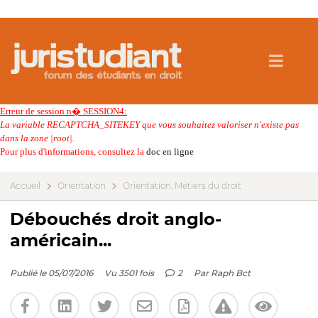
Erreur de session n� SESSION4:
La variable RECAPTCHA_SITEKEY que vous souhaitez valoriser n'existe pas
dans la zone |root|.
Pour plus d'informations, consultez la
doc en ligne
Accueil
Orientation
Orientation, Métiers du droit
Débouchés droit anglo-
américain...
Publié le 05/07/2016
Vu 3501 fois
2
Par
Raph Bct