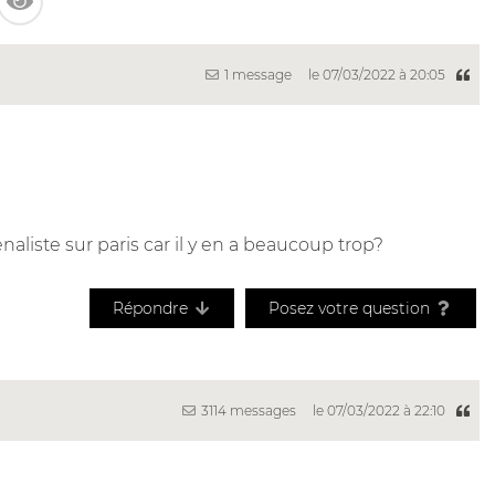
1 message
le 07/03/2022 à 20:05
énaliste sur paris car il y en a beaucoup trop?
Répondre
Posez votre question
3114 messages
le 07/03/2022 à 22:10