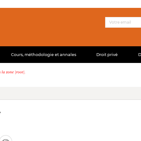
Cours, méthodologie et annales
Droit privé
D
la zone |root|.
e