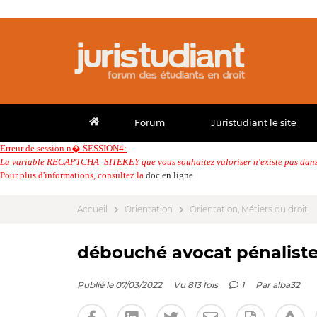
Forum
Juristudiant le site
Erreur de session n� SESSION4:
La variable RECAPTCHA_SITEKEY que vous souhaitez valoriser n'existe pas dans 
Pour plus d'informations, consultez la
doc en ligne
Accueil
Orientation
Orientation, Métiers du droit
débouché avocat pénalist
Publié le 07/03/2022
Vu 813 fois
1
Par
alba32