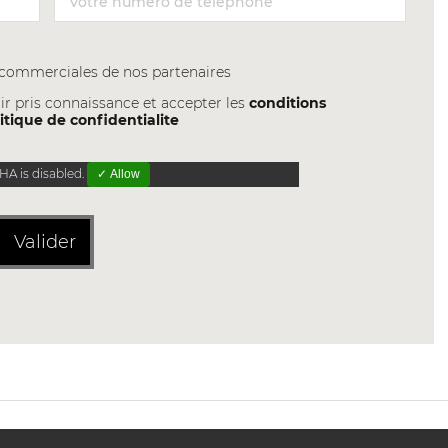
s commerciales de nos partenaires
ir pris connaissance et accepter les
conditions
itique de confidentialite
A is disabled.
✓ Allow
Valider