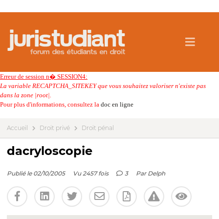
Erreur de session n� SESSION4:
La variable RECAPTCHA_SITEKEY que vous souhaitez valoriser n'existe pas
dans la zone |root|.
Pour plus d'informations, consultez la
doc en ligne
Accueil
Droit privé
Droit pénal
dacryloscopie
Publié le 02/10/2005
Vu 2457 fois
3
Par
Delph