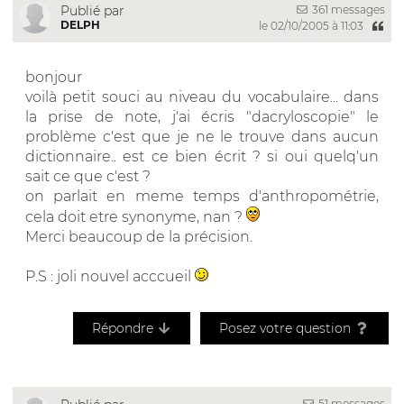
361 messages
Publié par
DELPH
le 02/10/2005 à 11:03
bonjour
voilà petit souci au niveau du vocabulaire... dans
la prise de note, j'ai écris "dacryloscopie" le
problème c'est que je ne le trouve dans aucun
dictionnaire.. est ce bien écrit ? si oui quelq'un
sait ce que c'est ?
on parlait en meme temps d'anthropométrie,
cela doit etre synonyme, nan ?
Merci beaucoup de la précision.
P.S : joli nouvel acccueil
Répondre
Posez votre question
51 messages