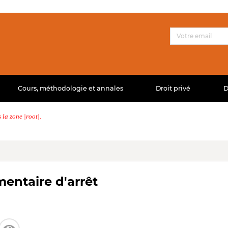
Cours, méthodologie et annales
Droit privé
D
la zone |root|.
entaire d'arrêt