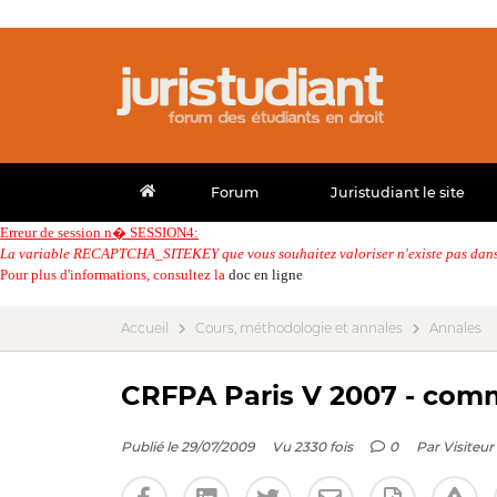
Forum
Juristudiant le site
Erreur de session n� SESSION4:
La variable RECAPTCHA_SITEKEY que vous souhaitez valoriser n'existe pas dans 
Pour plus d'informations, consultez la
doc en ligne
Accueil
Cours, méthodologie et annales
Annales
CRFPA Paris V 2007 - comm
Publié le 29/07/2009
Vu 2330 fois
0
Par
Visiteur