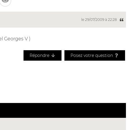
le 29/07/2009 à 22:28
el Georges V )
Répondre
Posez votre question