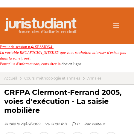
Erreur de session n� SESSION4:
La variable RECAPTCHA_SITEKEY que vous souhaitez valoriser n'existe pas
dans la zone |root|.
Pour plus d'informations, consultez la
doc en ligne
Accueil
Cours, méthodologie et annales
Annales
CRFPA Clermont-Ferrand 2005,
voies d'exécution - La saisie
mobilière
Publié le 29/07/2009
Vu 2082 fois
0
Par
Visiteur