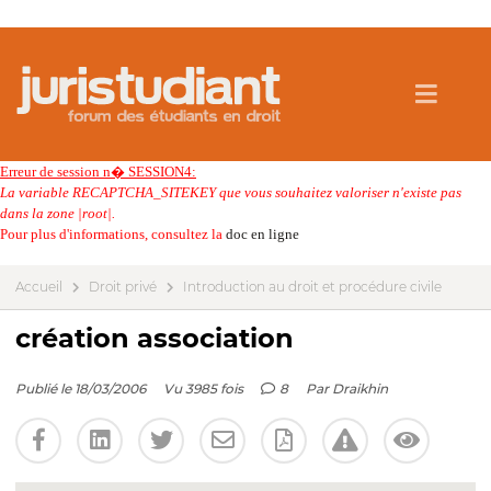
Erreur de session n� SESSION4:
La variable RECAPTCHA_SITEKEY que vous souhaitez valoriser n'existe pas
dans la zone |root|.
Pour plus d'informations, consultez la
doc en ligne
Accueil
Droit privé
Introduction au droit et procédure civile
création association
Publié le 18/03/2006
Vu 3985 fois
8
Par
Draikhin