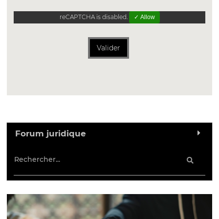
reCAPTCHA is disabled.
✓ Allow
Valider
Forum juridique