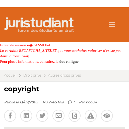
Erreur de session n� SESSION4:
La variable RECAPTCHA_SITEKEY que vous souhaitez valoriser n'existe pas
dans la zone |root|.
Pour plus d'informations, consultez la
doc en ligne
Accueil
Droit privé
Autres droits privés
copyright
Publié le 13/09/2005
Vu 2465 fois
1
Par
rico34